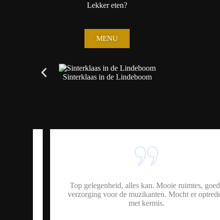
Lekker eten?
MENU
Sinterklaas in de Lindeboom
ap
Top gelegenheid, alles kan. Mooie ruimtes, goede
verzorging voor de muzikanten. Mocht er optreden
met kermis.