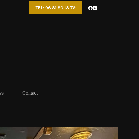
TEL: 06 81 90 13 79
ws
Contact