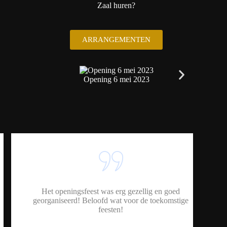
Zaal huren?
ARRANGEMENTEN
Opening 6 mei 2023
Voe
Het openingsfeest was erg gezellig en goed
georganiseerd! Beloofd wat voor de toekomstige
feesten!