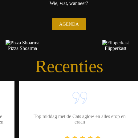
Wie, wat, wanneer?
AGENDA
Pizza Shoarma
Flipperkast
Recenties
Top middag met de Cats aglow en alles erop en
eraan